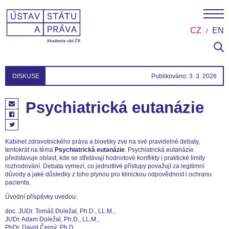
CZ
EN
DISKUSE
Publikováno: 3. 3. 2026
Psychiatrická eutanázie
Kabinet zdravotnického práva a bioetiky zve na své pravidelné debaty,
tentokrát na téma
Psychiatrická eutanázie
. Psychiatrická eutanázie
představuje oblast, kde se střetávají hodnotové konflikty i praktické limity
rozhodování. Debata vymezí, co jednotlivé přístupy považují za legitimní
důvody a jaké důsledky z toho plynou pro klinickou odpovědnost i ochranu
pacienta.
Úvodní příspěvky uvedou:
doc. JUDr. Tomáš Doležal, Ph.D., LL.M.,
JUDr. Adam Doležal, Ph.D., LL.M.,
PhDr. David Černý, Ph.D.