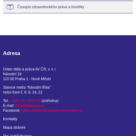
Časopis zdravotnického práva a bioetiky
Adresa
Ústav státu a práva AV ČR, v. v. i.
Národní 18
110 00 Praha 1 - Nové Město
Stanice metra "Národní třída"
nebo tram č. 6, 9, 18, 22
Tel.:
+420 221 990 711
(ústředna)
E-mail:
ilaw@ilaw.cas.cz
Facebook:
https://www.facebook.com/uspavcr/
Kontakty
Mapa stránek
Pro zaměstnance