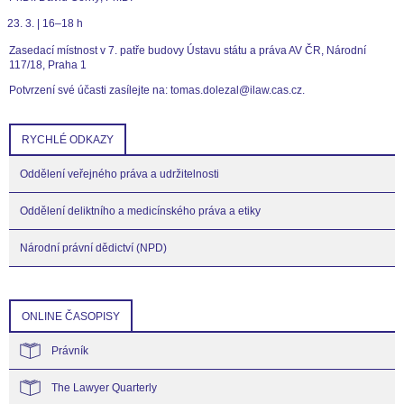
3. | 16–18 h
Zasedací místnost v 7. patře budovy Ústavu státu a práva AV ČR, Národní
117/18, Praha 1
Potvrzení své účasti zasílejte na: tomas.dolezal@ilaw.cas.cz.
RYCHLÉ ODKAZY
Oddělení veřejného práva a udržitelnosti
Oddělení deliktního a medicínského práva a etiky
Národní právní dědictví (NPD)
ONLINE ČASOPISY
Právník
The Lawyer Quarterly