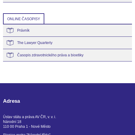
ONLINE ČASOPISY
Právník
The Lawyer Quarterly
Časopis zdravotnického práva a bioetiky
Adresa
Ústav státu a práva AV ČR, v. v. i.
Národní 18
110 00 Praha 1 - Nové Město
Stanice metra "Národní třída"