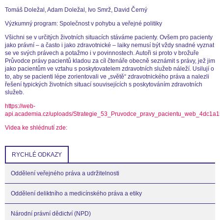
Tomáš Doležal, Adam Doležal, Ivo Smrž, David Černý
Výzkumný program: Společnost v pohybu a veřejné politiky
Všichni se v určitých životních situacích stáváme pacienty. Ovšem pro pacienty
jako právní – a často i jako zdravotnické – laiky nemusí být vždy snadné vyznat
se ve svých právech a potažmo i v povinnostech. Autoři si proto v brožuře
Průvodce právy pacientů kladou za cíl čtenáře obecně seznámit s právy, jež jim
jako pacientům ve vztahu s poskytovatelem zdravotních služeb náleží. Usilují o
to, aby se pacienti lépe zorientovali ve „světě“ zdravotnického práva a nalezli
řešení typických životních situací souvisejících s poskytováním zdravotních
služeb.
https://web-
api.academia.cz/uploads/Strategie_53_Pruvodce_pravy_pacientu_web_4dc1a1
Videa ke shlédnutí zde:
RYCHLÉ ODKAZY
Oddělení veřejného práva a udržitelnosti
Oddělení deliktního a medicínského práva a etiky
Národní právní dědictví (NPD)