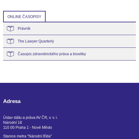
ONLINE ČASOPISY
Právník
The Lawyer Quarterly
Časopis zdravotnického práva a bioetiky
Adresa
Ústav státu a práva AV ČR, v. v. i.
Národní 18
110 00 Praha 1 - Nové Město
Stanice metra "Národní třída"