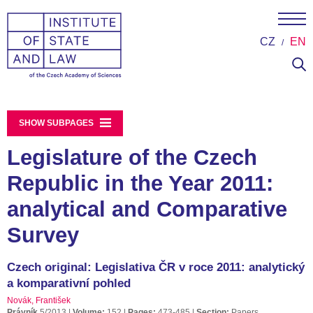
CZ
EN
SHOW SUBPAGES
Legislature of the Czech
Republic in the Year 2011:
analytical and Comparative
Survey
Czech original: Legislativa ČR v roce 2011: analytický
a komparativní pohled
Novák, František
Právník
5/2013
Volume:
152
Pages:
473-485
Section:
Papers