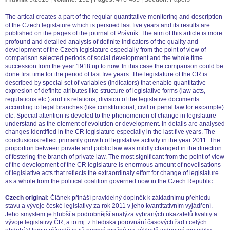
The artical creates a part of the regular quantitative monitoring and description
of the Czech legislature which is persued last five years and its results are
published on the pages of the journal of Právník. The aim of this article is more
profound and detailed analysis of definite indicators of the quality and
development of the Czech legislature especially from the point of view of
comparison selected periods of social development and the whole time
succession from the year 1918 up to now. In this case the comparison could be
done first time for the period of last five years. The legislature of the CR is
described by special set of variables (indicators) that enable quantitative
expresion of definite atributes like structure of legislative forms (law acts,
regulations etc.) and its relations, division of the legislative documents
according to legal branches (like constitutional, civil or penal law for excample)
etc. Special attention is devoted to the phenomenon of change in legislature
understand as the element of evolution or development. In details are analysed
changes identified in the CR legislature especially in the last five years. The
conclusions reflect primarily growth of legislative activity in the year 2011. The
proportion between private and public law was mildly changed in the direction
of fostering the branch of private law. The most significant from the point of view
of the development of the CR legislature is enormous amount of novelisations
of legislative acts that reflects the extraordinaly effort for change of legislature
as a whole from the political coalition governed now in the Czech Republic.
Czech original:
Článek přináší pravidelný doplněk k základnímu přehledu
stavu a vývoje české legislativy za rok 2011 v jeho kvantitativním vyjádření.
Jeho smyslem je hlubší a podrobnější analýza vybraných ukazatelů kvality a
vývoje legislativy ČR, a to mj. z hlediska porovnání časových řad i celých