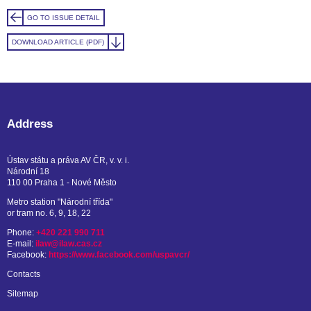
GO TO ISSUE DETAIL
DOWNLOAD ARTICLE (PDF)
Address
Ústav státu a práva AV ČR, v. v. i.
Národní 18
110 00 Praha 1 - Nové Město
Metro station "Národní třída"
or tram no. 6, 9, 18, 22
Phone:
+420 221 990 711
E-mail:
ilaw@ilaw.cas.cz
Facebook:
https://www.facebook.com/uspavcr/
Contacts
Sitemap