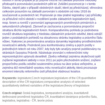
období.V tomto případě je již poprvé možné na základě jednotné metodiky
přistoupit k porovnávání posledních pěti let. Zvláštní pozornost je i v tomto
článku, stejně jako v případě obdobných studií, které jej předcházejí, věnována
celkovým posunům na základě porovnání s obdobím od roku 1918 do
současnosti a posledních let. Popisován je stav platné legislativy i její přírůstky
za příslušné roční období v rozdělení podle základních legislativních typů,
resp. forem a rovněž v porovnání agregovaných proměnných primárních a
sekundárních předpisů. Zároveň je zachycena a porovnávána proporční
struktura těchto legislativních forem. Komparativnímu pohledu je podrobena
rovněž struktura legislativy z hlediska základních právních odvětví, která odráží
jeden z podstatných pohledů na obsahovou stránku legislativy a právního řádu
vůbec. Nakonec je prezentována analýza dynamiky legislativy prostřednictvím
novelizační aktivity. Podrobně jsou konfrontovány změny a jejich podíly v
jednotlivých letech od roku 2007, kdy byly tyto analýzy poprvé publikovány na
stránkách časopisu Právník. Následuje srovnání s referenčními roky
reprezentujícími uplynulá desetiletí. Závěry reflektují zejména skutečnost opět
zvýšené legislativní aktivity v roce 2011 po jejím přechodném snížení, zvýšení
proporčního podílu odvětví soukromého práva na úkor práva veřejného, a
zejména též mimořádně vysokou míru novelizační aktivity, která prozrazuje
enormní intenzitu reformního úsilí příslušné vládnoucí koalice.
Keywords:
legislature;Czech legislature;legislature of the CR;quantitative
description of the CR legislature;comparative analysis of selected
quantitatively defined variables of the legislature;theory of legislature
Czech original:
česká legislativa, komparativní analýza, kvantativně
definované proměnné legislativy ČR, kvantitativní deskripce právního řádu,
legislativa, legislativa - ČR, teorie práva