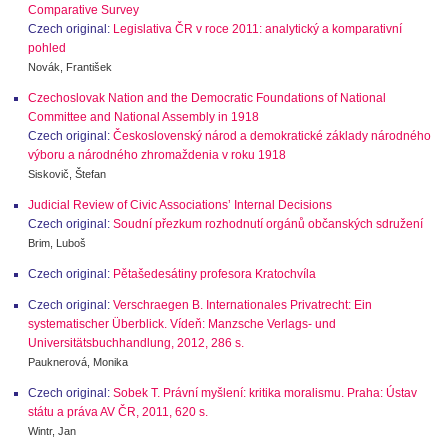
Comparative Survey
Czech original:
Legislativa ČR v roce 2011: analytický a komparativní
pohled
Novák, František
Czechoslovak Nation and the Democratic Foundations of National
Committee and National Assembly in 1918
Czech original:
Československý národ a demokratické základy národného
výboru a národného zhromaždenia v roku 1918
Siskovič, Štefan
Judicial Review of Civic Associations’ Internal Decisions
Czech original:
Soudní přezkum rozhodnutí orgánů občanských sdružení
Brim, Luboš
Czech original:
Pětašedesátiny profesora Kratochvíla
Czech original:
Verschraegen B. Internationales Privatrecht: Ein
systematischer Überblick. Vídeň: Manzsche Verlags- und
Universitätsbuchhandlung, 2012, 286 s.
Pauknerová, Monika
Czech original:
Sobek T. Právní myšlení: kritika moralismu. Praha: Ústav
státu a práva AV ČR, 2011, 620 s.
Wintr, Jan