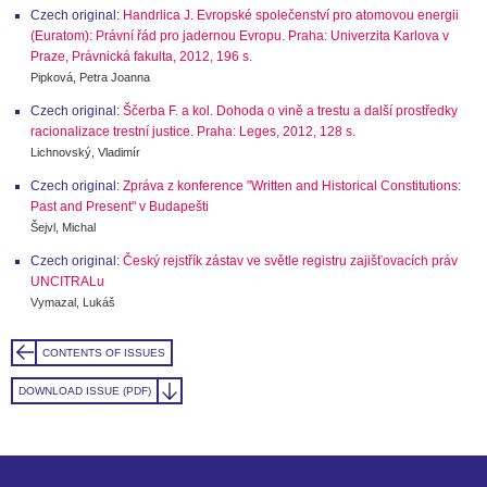
Czech original:
Handrlica J. Evropské společenství pro atomovou energii
(Euratom): Právní řád pro jadernou Evropu. Praha: Univerzita Karlova v
Praze, Právnická fakulta, 2012, 196 s.
Pipková, Petra Joanna
Czech original:
Ščerba F. a kol. Dohoda o vině a trestu a další prostředky
racionalizace trestní justice. Praha: Leges, 2012, 128 s.
Lichnovský, Vladimír
Czech original:
Zpráva z konference "Written and Historical Constitutions:
Past and Present" v Budapešti
Šejvl, Michal
Czech original:
Český rejstřík zástav ve světle registru zajišťovacích práv
UNCITRALu
Vymazal, Lukáš
CONTENTS OF ISSUES
DOWNLOAD ISSUE (PDF)