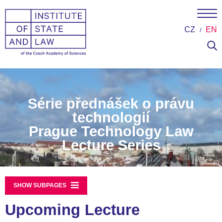
CZ
EN
Série přednášek o právu
technologií
Prague Technology Law
Lecture Series
SHOW SUBPAGES
Upcoming Lecture