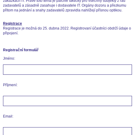
zakázkách IT. Právě toto téma je palčivé fakticky pro všechny subjekty z řad
zadavatelů a zásadně zasahuje i dodavatele IT. Orgány dozoru a přezkumu
přitom na jednání a snahy zadavatelů zpravidla nahlížejí přísnou optikou.
Registrace
Registrace je možná do 25. dubna 2022. Registrovaní účastníci obdrží údaje o
připojení.
Registrační formulář
Jméno:
Příjmení:
Email: