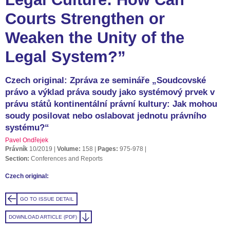
Courts Strengthen or
Weaken the Unity of the
Legal System?”
Czech original: Zpráva ze semináře „Soudcovské
právo a výklad práva soudy jako systémový prvek v
právu států kontinentální právní kultury: Jak mohou
soudy posilovat nebo oslabovat jednotu právního
systému?“
Pavel Ondřejek
Právník
10/2019
Volume:
158
Pages:
975-978
Section:
Conferences and Reports
Czech original:
GO TO ISSUE DETAIL
DOWNLOAD ARTICLE (PDF)