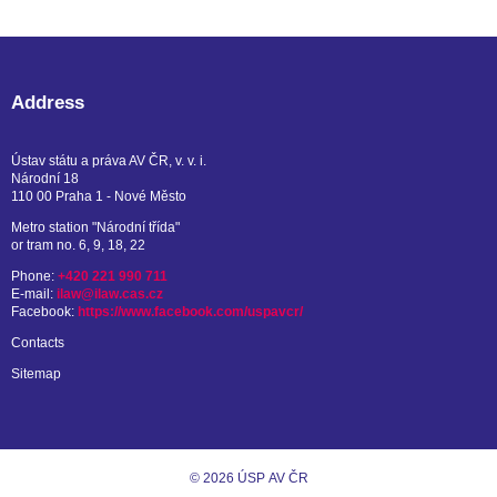
Address
Ústav státu a práva AV ČR, v. v. i.
Národní 18
110 00 Praha 1 - Nové Město
Metro station "Národní třída"
or tram no. 6, 9, 18, 22
Phone:
+420 221 990 711
E-mail:
ilaw@ilaw.cas.cz
Facebook:
https://www.facebook.com/uspavcr/
Contacts
Sitemap
© 2026 ÚSP AV ČR