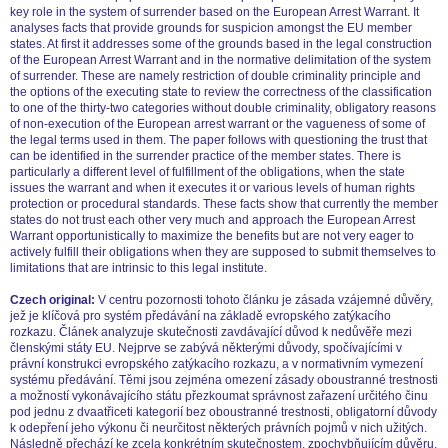
key role in the system of surrender based on the European Arrest Warrant. It
analyses facts that provide grounds for suspicion amongst the EU member
states. At first it addresses some of the grounds based in the legal construction
of the European Arrest Warrant and in the normative delimitation of the system
of surrender. These are namely restriction of double criminality principle and
the options of the executing state to review the correctness of the classification
to one of the thirty-two categories without double criminality, obligatory reasons
of non-execution of the European arrest warrant or the vagueness of some of
the legal terms used in them. The paper follows with questioning the trust that
can be identified in the surrender practice of the member states. There is
particularly a different level of fulfillment of the obligations, when the state
issues the warrant and when it executes it or various levels of human rights
protection or procedural standards. These facts show that currently the member
states do not trust each other very much and approach the European Arrest
Warrant opportunistically to maximize the benefits but are not very eager to
actively fulfill their obligations when they are supposed to submit themselves to
limitations that are intrinsic to this legal institute.
Czech original:
V centru pozornosti tohoto článku je zásada vzájemné důvěry,
jež je klíčová pro systém předávání na základě evropského zatýkacího
rozkazu. Článek analyzuje skutečnosti zavdávající důvod k nedůvěře mezi
členskými státy EU. Nejprve se zabývá některými důvody, spočívajícími v
právní konstrukci evropského zatýkacího rozkazu, a v normativním vymezení
systému předávání. Těmi jsou zejména omezení zásady oboustranné trestnosti
a možností vykonávajícího státu přezkoumat správnost zařazení určitého činu
pod jednu z dvaatřiceti kategorií bez oboustranné trestnosti, obligatorní důvody
k odepření jeho výkonu či neurčitost některých právních pojmů v nich užitých.
Následně přechází ke zcela konkrétním skutečnostem, zpochybňujícím důvěru,