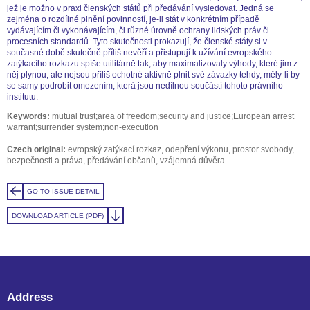
jež je možno v praxi členských států při předávání vysledovat. Jedná se
zejména o rozdílné plnění povinností, je-li stát v konkrétním případě
vydávajícím či vykonávajícím, či různé úrovně ochrany lidských práv či
procesních standardů. Tyto skutečnosti prokazují, že členské státy si v
současné době skutečně příliš nevěří a přistupují k užívání evropského
zatýkacího rozkazu spíše utilitárně tak, aby maximalizovaly výhody, které jim z
něj plynou, ale nejsou příliš ochotné aktivně plnit své závazky tehdy, měly-li by
se samy podrobit omezením, která jsou nedílnou součástí tohoto právního
institutu.
Keywords:
mutual trust;area of freedom;security and justice;European arrest
warrant;surrender system;non-execution
Czech original:
evropský zatýkací rozkaz, odepření výkonu, prostor svobody,
bezpečnosti a práva, předávání občanů, vzájemná důvěra
GO TO ISSUE DETAIL
DOWNLOAD ARTICLE (PDF)
Address