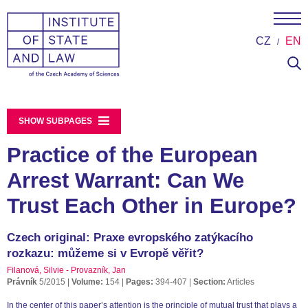
CZ
EN
SHOW SUBPAGES
Practice of the European
Arrest Warrant: Can We
Trust Each Other in Europe?
Czech original: Praxe evropského zatýkacího
rozkazu: můžeme si v Evropě věřit?
Filanová, Silvie - Provazník, Jan
Právník
5/2015
Volume:
154
Pages:
394-407
Section:
Articles
In the center of this paper’s attention is the principle of mutual trust that plays a