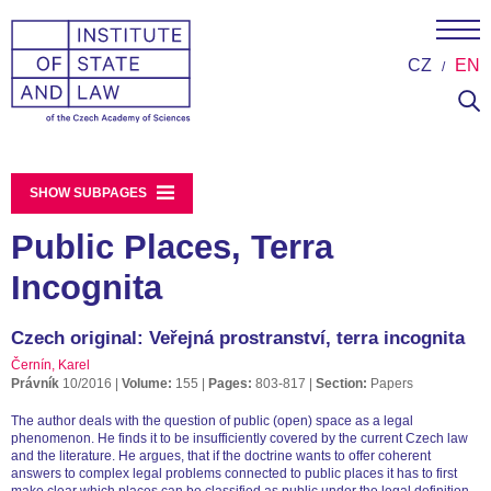
CZ
EN
SHOW SUBPAGES
Public Places, Terra
Incognita
Czech original: Veřejná prostranství, terra incognita
Černín, Karel
Právník
10/2016
Volume:
155
Pages:
803-817
Section:
Papers
The author deals with the question of public (open) space as a legal
phenomenon. He finds it to be insufficiently covered by the current Czech law
and the literature. He argues, that if the doctrine wants to offer coherent
answers to complex legal problems connected to public places it has to first
make clear which places can be classified as public under the legal definition.