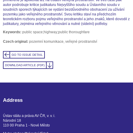
autor podrobuje kritice judikaturu Nejvyššího soudu a Ústavního soudu v
soudních sporech týkajících se vydání bezdůvodného obohacení za užívání
pozemku jako veřejného prostranství. Svou kritiku staví na předchozím
teoretickém rozboru pojmu veřejného prostranství a jeho znaků, které dovodil z
judikatury, zejména veřejného věnování a nutné (sídelní) potřeby.
Keywords:
public space;highway;public thoroughfare
Czech original:
pozemní komunikace, veřejné prostranství
GO TO ISSUE DETAIL
DOWNLOAD ARTICLE (PDF)
Address
Ústav státu a práva AV ČR, v. v. i.
Národní 18
110 00 Praha 1 - Nové Město