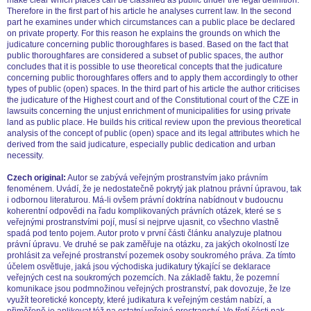
Therefore in the first part of his article he analyses current law. In the second
part he examines under which circumstances can a public place be declared
on private property. For this reason he explains the grounds on which the
judicature concerning public thoroughfares is based. Based on the fact that
public thoroughfares are considered a subset of public spaces, the author
concludes that it is possible to use theoretical concepts that the judicature
concerning public thoroughfares offers and to apply them accordingly to other
types of public (open) spaces. In the third part of his article the author criticises
the judicature of the Highest court and of the Constitutional court of the CZE in
lawsuits concerning the unjust enrichment of municipalities for using private
land as public place. He builds his critical review upon the previous theoretical
analysis of the concept of public (open) space and its legal attributes which he
derived from the said judicature, especially public dedication and urban
necessity.
Czech original:
Autor se zabývá veřejným prostranstvím jako právním
fenoménem. Uvádí, že je nedostatečně pokrytý jak platnou právní úpravou, tak
i odbornou literaturou. Má-li ovšem právní doktrína nabídnout v budoucnu
koherentní odpovědi na řadu komplikovaných právních otázek, které se s
veřejnými prostranstvími pojí, musí si nejprve ujasnit, co všechno vlastně
spadá pod tento pojem. Autor proto v první části článku analyzuje platnou
právní úpravu. Ve druhé se pak zaměřuje na otázku, za jakých okolností lze
prohlásit za veřejné prostranství pozemek osoby soukromého práva. Za tímto
účelem osvětluje, jaká jsou východiska judikatury týkající se deklarace
veřejných cest na soukromých pozemcích. Na základě faktu, že pozemní
komunikace jsou podmnožinou veřejných prostranství, pak dovozuje, že lze
využít teoretické koncepty, které judikatura k veřejným cestám nabízí, a
přiměřeně je aplikovat též na ostatní veřejná prostranství. Ve třetí části pak