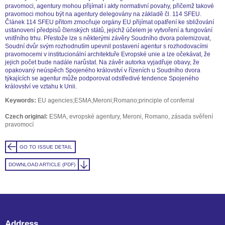
pravomoci, agentury mohou přijímat i akty normativní povahy, přičemž takové
pravomoci mohou být na agentury delegovány na základě čl. 114 SFEU.
Článek 114 SFEU přitom zmocňuje orgány EU přijímat opatření ke sbližování
ustanovení předpisů členských států, jejichž účelem je vytvoření a fungování
vnitřního trhu. Přestože lze s některými závěry Soudního dvora polemizovat,
Soudní dvůr svým rozhodnutím upevnil postavení agentur s rozhodovacími
pravomocemi v institucionální architektuře Evropské unie a lze očekávat, že
jejich počet bude nadále narůstat. Na závěr autorka vyjadřuje obavy, že
opakovaný neúspěch Spojeného království v řízeních u Soudního dvora
týkajících se agentur může podporovat odstředivé tendence Spojeného
království ve vztahu k Unii.
Keywords:
EU agencies;ESMA;Meroni;Romano;principle of conferral
Czech original:
ESMA, evropské agentury, Meroni, Romano, zásada svěření
pravomocí
GO TO ISSUE DETAIL
DOWNLOAD ARTICLE (PDF)
Address