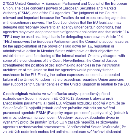
270/12 United Kingdom v. European Parliament and Council of the European
Union. The case concerns powers of European Securities and Markets
Authority (ESMA), one of the EU agencies. The judgment of the Court is
relevant and important because the Treaties do not expect creating agencies
with discretionary powers. The Court concludes that the EU legislator may
delegate discretionary powers to an agency under certain conditions, that
agencies may even adopt measures of general application and that article 114
TFEU may be used as a legal basis for delegating such powers. Article 114
TFEU empowers the European Parliament and the Council to adopt measures
for the approximation of the provisions laid down by law, regulation or
administrative action in Member States which have as their objective the
establishment and functioning of the internal market. One may disagree with
some of the conclusions of the Court. Nevertheless, the Court of Justice
strengthened the position of decision-making agencies in the institutional
architecture of the Union so that the agencies would probably further
mushroom in the EU. Finally, the author expresses concern that repeated
failure of the United Kingdom in the proceedings regarding Union agencies
may support centrifugal tendencies of the United Kingdom in relation to the EU.
Czech original:
Autorka ve svém článku analyzuje nedávný případ
rozhodovaný Soudním dvorem EU C-270/12 Spojené království proti
Evropskému parlamentu a Radě EU. Význam rozsudku spočívá v tom, že se
Soudní dvůr EU vyjádřil jednak k otázce právního základu pro svěření
pravomocí agentuře ESMA (Evropský orgán pro cenné papíry a trhy), jednak k
jejím rozhodovacím pravomocem. Uvedený rozsudek Soudního dvora je
významný proto, že primární právo EU v zásadě nepočítá se zřizováním
agentur s rozhodovacími pravomocemi. V odůvodnění Soudní dvůr uvádí, že
za určitých podmínek mohou být unijním agenturám svěřovány i diskreční