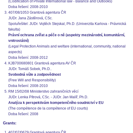
(Codification of Private International law - Balance and Outlooks)
Doba řešení: 2008-2010
407/08/1053 Grantová agentura ČR
JUDr. Jana Zástěrová, CSc.
Spoluřešitel: JUDr. Vojtěch Stejskal, Ph.D. (Univerzita Karlova - Právnická
fakulta)
Právní ochrana zvířat a péče o ně (aspekty mezinárodní, komunitární,
vnitrostátní)
(Legal Protection Animals and welfare (international, community, national
aspects)
Doba řešení: 2008-2012
KJB700680801 Grantová agentura AV ČR
JUDr. Tomáš Sobek, Ph.D..
Svobodná vůle a zodpovědnost
(Free Will and Responsibility)
Doba řešení: 2008-2010
RM 15/02/08 Ministerstvo zahraničních věcí
JUDr. Lenka Pítrová, CSc. - JUDr. Jan Malíř, Ph.D.
Analýza k perspektivám kompetenčního soudnictví v EU
(The compétence de la compétence of EU courts)
Doba řešení: 2008
Grants:
407/07/0679 Grantová agentura ČR