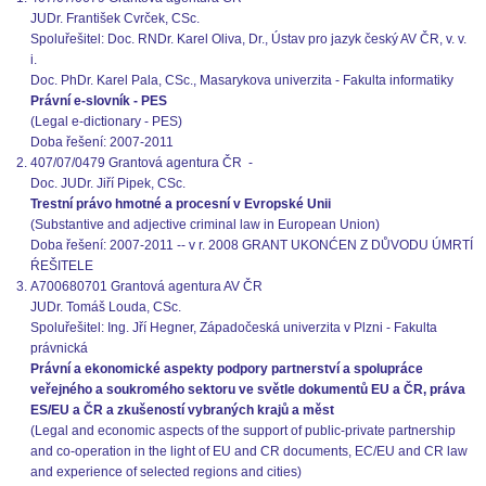
JUDr. František Cvrček, CSc.
Spoluřešitel: Doc. RNDr. Karel Oliva, Dr., Ústav pro jazyk český AV ČR, v. v.
i.
Doc. PhDr. Karel Pala, CSc., Masarykova univerzita - Fakulta informatiky
Právní e-slovník - PES
(Legal e-dictionary - PES)
Doba řešení: 2007-2011
407/07/0479 Grantová agentura ČR -
Doc. JUDr. Jiří Pipek, CSc.
Trestní právo hmotné a procesní v Evropské Unii
(Substantive and adjective criminal law in European Union)
Doba řešení: 2007-2011 -- v r. 2008 GRANT UKONĆEN Z DŮVODU ÚMRTÍ
ŔEŠITELE
A700680701 Grantová agentura AV ČR
JUDr. Tomáš Louda, CSc.
Spoluřešitel: Ing. Jří Hegner, Západočeská univerzita v Plzni - Fakulta
právnická
Právní a ekonomické aspekty podpory partnerství a spolupráce
veřejného a soukromého sektoru ve světle dokumentů EU a ČR, práva
ES/EU a ČR a zkušeností vybraných krajů a měst
(Legal and economic aspects of the support of public-private partnership
and co-operation in the light of EU and CR documents, EC/EU and CR law
and experience of selected regions and cities)