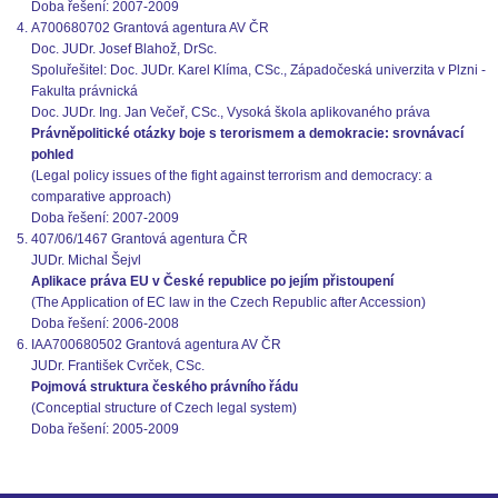
Doba řešení: 2007-2009
A700680702 Grantová agentura AV ČR
Doc. JUDr. Josef Blahož, DrSc.
Spoluřešitel: Doc. JUDr. Karel Klíma, CSc., Západočeská univerzita v Plzni -
Fakulta právnická
Doc. JUDr. Ing. Jan Večeř, CSc., Vysoká škola aplikovaného práva
Právněpolitické otázky boje s terorismem a demokracie: srovnávací
pohled
(Legal policy issues of the fight against terrorism and democracy: a
comparative approach)
Doba řešení: 2007-2009
407/06/1467 Grantová agentura ČR
JUDr. Michal Šejvl
Aplikace práva EU v České republice po jejím přistoupení
(The Application of EC law in the Czech Republic after Accession)
Doba řešení: 2006-2008
IAA700680502 Grantová agentura AV ČR
JUDr. František Cvrček, CSc.
Pojmová struktura českého právního řádu
(Conceptial structure of Czech legal system)
Doba řešení: 2005-2009