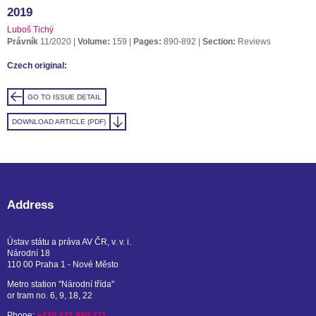
2019
Luboš Tichý
Právník
11/2020
Volume:
159
Pages:
890-892
Section:
Reviews
Czech original:
GO TO ISSUE DETAIL
DOWNLOAD ARTICLE (PDF)
Address
Ústav státu a práva AV ČR, v. v. i.
Národní 18
110 00 Praha 1 - Nové Město
Metro station "Národní třída"
or tram no. 6, 9, 18, 22
Phone:
+420 221 990 711