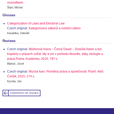
novověkem
Šejvl, Michal
Glosses
Categorization of Laws and Electoral Law
Czech original:
Kategorizace zákonů a volební zákon
Koudelka, Zdeněk
Reviews
Czech original:
Müllerová Hana – Černý David – Doležal Adam a kol.
Kapitoly o právech zvířat. My a oni z pohledu filosofie, etiky, biologie a
práva.Praha: Academia, 2016, 797 s.
Blahož, Josef
Czech original:
Mucha Ivan. Proměny práva a společnosti. Plzeň: Aleš
Čeněk, 2015, 174 s.
Kysela, Jan
CONTENTS OF ISSUES