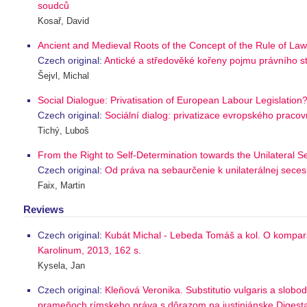
soudců
Kosař, David
Ancient and Medieval Roots of the Concept of the Rule of Law
Czech original:
Antické a středověké kořeny pojmu právního s
Šejvl, Michal
Social Dialogue: Privatisation of European Labour Legislation
Czech original:
Sociální dialog: privatizace evropského praco
Tichý, Luboš
From the Right to Self-Determination towards the Unilateral 
Czech original:
Od práva na sebaurčenie k unilaterálnej seces
Faix, Martin
Reviews
Czech original:
Kubát Michal - Lebeda Tomáš a kol. O komparati
Karolinum, 2013, 162 s.
Kysela, Jan
Czech original:
Kleňová Veronika. Substitutio vulgaris a slob
prameňoch rímskeho práva s dôrazom na justiniánske Digesta. 