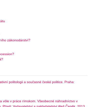
tátu
?
vního zákonodárství?
Secession?
ii?
vní politologii a současné české politice. Praha:
oda vôle v práce rímskom. Všeobecné náhradníctvo v
Plzeň: Vydavatelství a nakladatelství Aleš Čeněk, 2013,