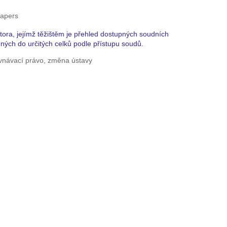
apers
tora, jejímž těžištěm je přehled dostupných soudních
ých do určitých celků podle přístupu soudů.
vnávací právo, změna ústavy