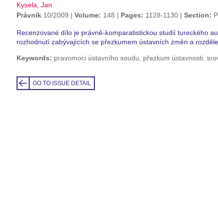
Kysela, Jan
Právník
10/2009
Volume:
148
Pages:
1128-1130
Section:
P
Recenzované dílo je právně-komparatistickou studií tureckého au
rozhodnutí zabývajících se přezkumem ústavních změn a rozdělen
Keywords:
pravomoci ústavního soudu, přezkum ústavnosti, sro
GO TO ISSUE DETAIL