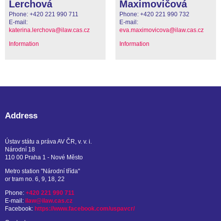
Lerchová
Maximovičová
Phone:
+420 221 990 711
Phone:
+420 221 990 732
E-mail:
E-mail:
katerina.lerchova@ilaw.cas.cz
eva.maximovicova@ilaw.cas.cz
Information
Information
Address
Ústav státu a práva AV ČR, v. v. i.
Národní 18
110 00 Praha 1 - Nové Město
Metro station "Národní třída"
or tram no. 6, 9, 18, 22
Phone:
+420 221 990 711
E-mail:
ilaw@ilaw.cas.cz
Facebook:
https://www.facebook.com/uspavcr/