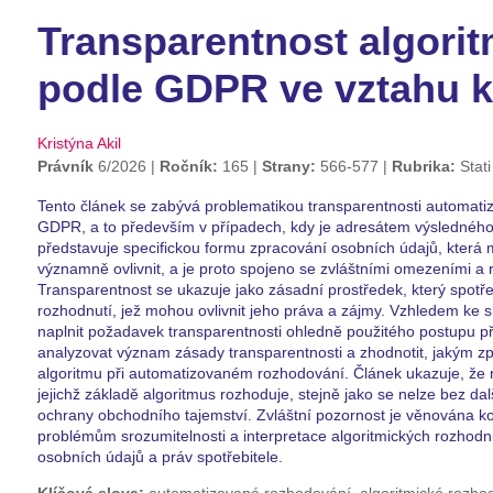
Transparentnost algori
podle GDPR ve vztahu ke
Kristýna Akil
Právník
6/2026
Ročník:
165
Strany:
566-577
Rubrika:
Stat
Tento článek se zabývá problematikou transparentnosti automati
GDPR, a to především v případech, kdy je adresátem výsledného
představuje specifickou formu zpracování osobních údajů, která 
významně ovlivnit, a je proto spojeno se zvláštními omezeními a
Transparentnost se ukazuje jako zásadní prostředek, který spotř
rozhodnutí, jež mohou ovlivnit jeho práva a zájmy. Vzhledem ke slo
naplnit požadavek transparentnosti ohledně použitého postupu p
analyzovat význam zásady transparentnosti a zhodnotit, jakým zp
algoritmu při automatizovaném rozhodování. Článek ukazuje, že ne
jejichž základě algoritmus rozhoduje, stejně jako se nelze bez da
ochrany obchodního tajemství. Zvláštní pozornost je věnována 
problémům srozumitelnosti a interpretace algoritmických rozhodn
osobních údajů a práv spotřebitele.
Klíčová slova:
automatizované rozhodování, algoritmické rozhodo