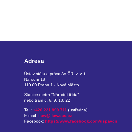
Adresa
Ústav státu a práva AV ČR, v. v. i.
Národní 18
110 00 Praha 1 - Nové Město
Stanice metra "Národní třída"
nebo tram č. 6, 9, 18, 22
Tel.:
+420 221 990 711
(ústředna)
E-mail:
ilaw@ilaw.cas.cz
Facebook:
https://www.facebook.com/uspavcr/