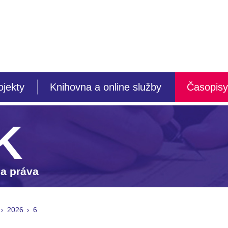
ojekty
Knihovna a online služby
Časopisy
K
 a práva
2026
6