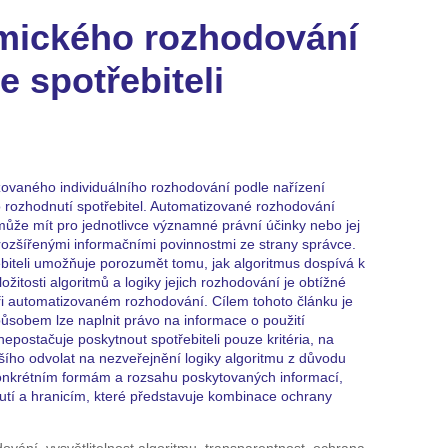
tmického rozhodování
 spotřebiteli
i
zovaného individuálního rozhodování podle nařízení
 rozhodnutí spotřebitel. Automatizované rozhodování
může mít pro jednotlivce významné právní účinky nebo jej
 rozšířenými informačními povinnostmi ze strany správce.
ebiteli umožňuje porozumět tomu, jak algoritmus dospívá k
žitosti algoritmů a logiky jejich rozhodování je obtížné
ři automatizovaném rozhodování. Cílem tohoto článku je
ůsobem lze naplnit právo na informace o použití
postačuje poskytnout spotřebiteli pouze kritéria, na
lšího odvolat na nezveřejnění logiky algoritmu z důvodu
konkrétním formám a rozsahu poskytovaných informací,
utí a hranicím, které představuje kombinace ochrany
vání, vysvětlitelnost algoritmu, transparentnost, ochrana